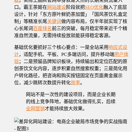
取
，实际上品牌官网本身就是天然的长期免费流量入
口。霸王茶姬在
网站建设
阶段就把
SEO优化
融入了底层
设计，针对「东方原叶鲜奶茶加盟」「国风茶饮礼盒定
制」等精准长尾
关键词
做内容布局，仅半年就实现了核
心长尾词
百度排名
前三的突破，每月稳定带来近千个精
准自然流量，无需持续投放就能获得稳定客源。
基础优化要抓好三个核心要点：一是全站采用
响应式设
计
，适配手机、平板、PC多端访问，提升移动端
用户体
验
；二是预留品牌知识板块，持续输出和定位匹配的原
创茶饮文化内容，逐步积累自然搜索权重；三是简化用
户转化路径，把咨询和购买按钮固定在页面黄金展示
位，减少跳转次数提升转化
效率
。
网站不是一次性的建设项目，而是企业长期
的线上竞争阵地，基础优化做得扎实，后续
全网营销
才能持续放大效果。