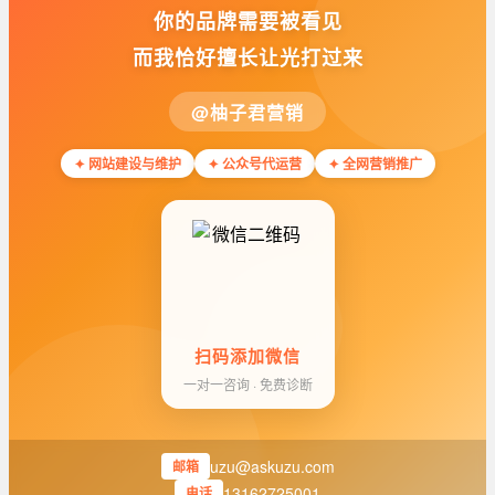
你的品牌需要被看见
而我恰好擅长让光打过来
@柚子君营销
✦ 网站建设与维护
✦ 公众号代运营
✦ 全网营销推广
扫码添加微信
一对一咨询 · 免费诊断
uzu@askuzu.com
邮箱
13162725001
电话