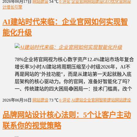
2026年06月17日
网站建设
54 ℃
0 评论
企业官网
网站建设
GEO优化
官网设
计
增长引擎
AI建站时代来临：企业官网如何实现智
能化升级
78%企业将官网视为核心数字资产12.4%建站市场年复合
增长率3小时AI建站将周期压缩至小时级2026年，AI不
再是网站的"外挂功能"，而是从建站第一天起就融入底
层架构的核心驱动力。你的官网，准备好智能化了吗？
一、传统建站的四大困局🔴困局一：技术门槛高，改个
2026年06月16日
网站建设
73 ℃
0 评论
AI建站
企业官网
智能建站
网站建设
品牌网站设计核心法则：5个让客户主动
联系你的视觉策略