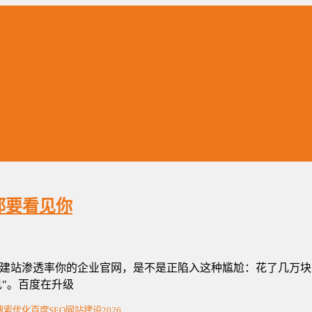
都要看见你
8%AI建站渗透率你的企业官网，是不是正陷入这种尴尬：花了几万块
见"。百度在升级
I搜索优化
百度SEO
网站建设2026