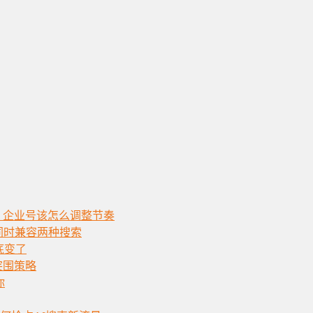
，企业号该怎么调整节奏
须同时兼容两种搜索
底变了
突围策略
你