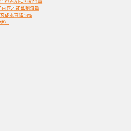
如何抢占AI搜索新流量
类内容才能拿到流量
获客成本直降44%
6版）