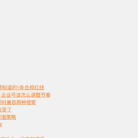
必须知道的5条合规红线
，企业号该怎么调整节奏
须同时兼容两种搜索
底变了
突围策略
你