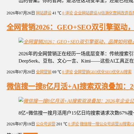
出的答案。你的官网，是活在这场变革里，还是已经成为A
2026年07月26日
网站建设
41 ℃
0 评论
企业网站建设
AI信源化
官网改造
百
全网营销2026：GEO+SEO双引擎驱
2026年的全网营销正在经历一场底层变革：传统搜索引擎
DeepSeek、豆包、文心一言、Kimi——这些AI工
2026年07月20日
全网营销
69 ℃
0 评论
全网营销
GEO优化
SEO优化
AI搜索
微信搜一搜8亿月活+AI搜索双浪叠加：2
8亿+微信搜一搜月活用户15亿日均搜索请求次数67%
2026年07月19日
公众号运营
201 ℃
0 评论
微信搜一搜
公众号运营
AI搜索
G