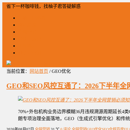
省下一杯咖啡钱，找柚子君答疑解惑
「柚」问必答
网站建设
全网营销
公众号运营
工作笔记
柚子君营销
当前位置：
网站首页
/ GEO优化
GEO和SEO风控互通了：2026下半年
70%+外包机构业务边界模糊36月违规溯源周期延长4类
朗专项治理全面落地，GEO（生成式引擎优化）和传统
2026年08月07日
全网营销
31 ℃
0 评论
全网营销
GEO优化
SEO合规
百度EEA