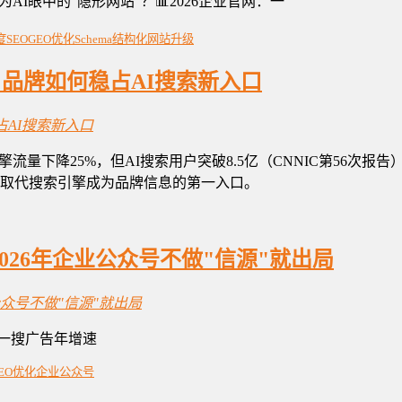
I眼中的"隐形网站"？📊2026企业官网：一
度SEO
GEO优化
Schema结构化
网站升级
动，品牌如何稳占AI搜索新入口
流量下降25%，但AI搜索用户突破8.5亿（CNNIC第56次报告
具正在取代搜索引擎成为品牌信息的第一入口。
026年企业公众号不做"信源"就出局
搜一搜广告年增速
EO优化
企业公众号