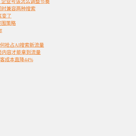
，企业号该怎么调整节奏
须同时兼容两种搜索
底变了
突围策略
你
如何抢占AI搜索新流量
类内容才能拿到流量
获客成本直降44%