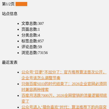
第1/2页
下一页
站点信息
文章总数:307
页面总数:1
分类总数:4
标签总数:857
评论总数:59
浏览总数:73156
最近发表
公众号"日更"不加分了：官方推荐算法首次公开，
企业号该怎么调整节奏
只做百度SEO的时代结束了：2026企业官网必须同
时兼容两种搜索
百度月活跌7000万，2026全网营销的流量逻辑彻底
变了
公众号进入"猜你喜欢"时代：算法推荐下的内容突