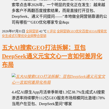
索零点击率2026年，一个明显的变化正在发生：越来越
多客户不再翻百度搜索结果，而是直接打开豆包、
DeepSeek、通义千问提问——"本地做全网营销靠谱的公
司有哪些""GEO优化哪家专业&qu
2026年07月31日
全网营销
42 ℃
0 评论
全网营销
GEO优化
百度SEO
AI搜索优
化
生成式引擎优化
全网整合营销
五大AI搜索GEO打法拆解：豆包
DeepSeek通义元宝文心一言如何差异化
布局
4.4亿AI原生App月活单季新增1.3亿38.7%生成式AI搜索
渗透率持续攀升112亿GEO服务市场规模同比激增178%
当用户在豆包、DeepSeek里问"哪家