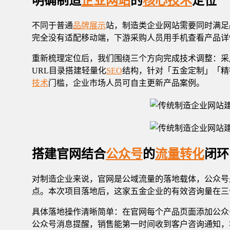
明确制造
企业网站
的
核心技术
定位
不同于普通
品牌展示
站，制造类企业网站需要同时满足
完全没有适配移动端，下游采购人员用手机查看产品详
重新梳理定位后，我们围绕三个方向完成技术调整：采用T
URL目录搭建轻量化
SEO
结构，针对「五金定制」「精
技术
门槛，企业市场人员可自主更新产品案例。
搭建官网结合
公众号
的
流量转化
闭环
对制造企业来说，官网是公域流量的落地载体，公众号
点。本次项目落地后，这家五金企业的有效咨询量在三个
具体落地操作清晰简单：在官网每个产品页面添加公众
公众号消息提醒，销售能第一时间收到客户咨询通知，