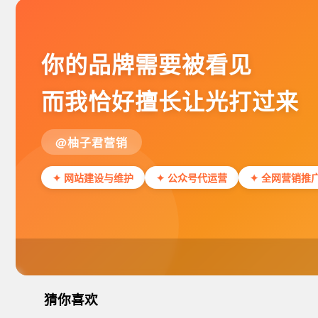
你的品牌需要被看见
而我恰好擅长让光打过来
@柚子君营销
✦ 网站建设与维护
✦ 公众号代运营
✦ 全网营销推
猜你喜欢