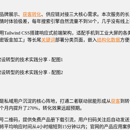
品牌展示、
获客转化
、供应链对接三大核心需求。本次服务的长
情时体验极差，每年搜索引擎自然流量不到50个，几乎没有线上
ailwind CSS搭建响应式前端架构，适配手机到工业大屏
密钣金加工」等长尾
关键词
部署分类页面，嵌入
结构化数据
方便
是私域用户沉淀的核心阵地，打通二者联动就能形成从
获客
到转
月内提升了270%，转化效果远超预期。
号二维码，提供免费产品册下载引流，用户扫码关注后自动发送
将平均响应时间从4小时缩短到15分钟以内；官网的产品应用案