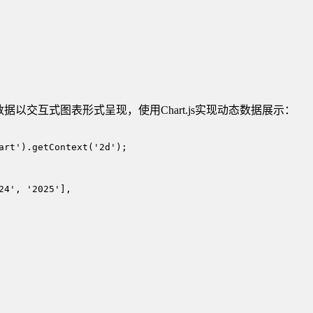
以交互式图表形式呈现，使用Chart.js实现动态数据展示：
art').getContext('2d');

4', '2025'],
