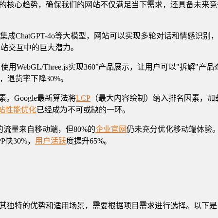
的核心趋势，确保我们的网站不仅满足当下需求，还具备未来竞争
集成ChatGPT-4o等大模型，网站可以实现多轮对话和情感识别
在网站交互中的巨大潜力。
用WebGL/Three.js实现360°产品展示，让用户可以"拆
，退货率下降30%。
。Google最新算法将
LCP
（最大内容绘制）纳入排名因素，加载
站性能优化
已经成为不可或缺的一环。
%的流量来自移动端，但80%的
企业官网
仍未充分优化移动端体验
P快30%，
用户活跃
度提升65%。
其独特的优势和适用场景，需要根据项目需求进行选择。以下是