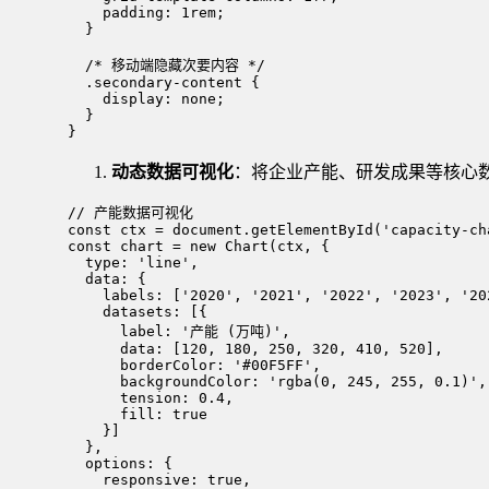
    padding: 1rem;

  }

  /* 移动端隐藏次要内容 */

  .secondary-content {

    display: none;

  }

}
动态数据可视化
：将企业产能、研发成果等核心数据
// 产能数据可视化

const ctx = document.getElementById('capacity-ch
const chart = new Chart(ctx, {

  type: 'line',

  data: {

    labels: ['2020', '2021', '2022', '2023', '202
    datasets: [{

      label: '产能 (万吨)',

      data: [120, 180, 250, 320, 410, 520],

      borderColor: '#00F5FF',

      backgroundColor: 'rgba(0, 245, 255, 0.1)',

      tension: 0.4,

      fill: true

    }]

  },

  options: {

    responsive: true,
