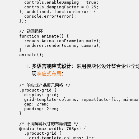
  controls.enableDamping = true;

  controls.dampingFactor = 0.25;

}, undefined, function(error) {

  console.error(error);

});

// 动画循环

function animate() {

  requestAnimationFrame(animate);

  renderer.render(scene, camera);

}

animate();
多语言响应式设计
：采用模块化设计整合企业全球业务
现
响应式布局
：
/* 响应式产品展示网格 */

.product-grid {

  display: grid;

  grid-template-columns: repeat(auto-fit, minmax(
  gap: 2rem;

  padding: 2rem;

}

/* 不同屏幕尺寸的布局调整 */

@media (max-width: 768px) {

  .product-grid {

    grid-template-columns: 1fr;
