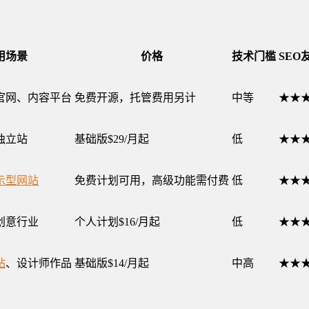
用场景
价格
技术门槛
SEO
官网、内容平台
免费开源，托管费用另计
中等
★★
独立站
基础版$29/月起
低
★★
示型网站
免费计划可用，高级功能需付费
低
★★
创意行业
个人计划$16/月起
低
★★
站
、设计师作品
基础版$14/月起
中高
★★