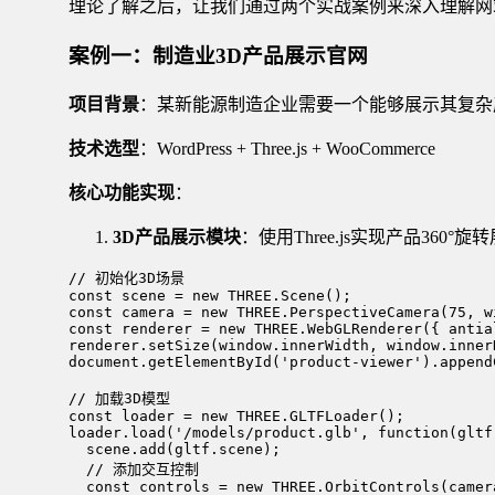
理论了解之后，让我们通过两个实战案例来深入理解网
案例一：制造业3D产品展示官网
项目背景
：某新能源制造企业需要一个能够展示其复杂
技术选型
：WordPress + Three.js + WooCommerce
核心功能实现
：
3D产品展示模块
：使用Three.js实现产品3
// 初始化3D场景

const scene = new THREE.Scene();

const camera = new THREE.PerspectiveCamera(75, w
const renderer = new THREE.WebGLRenderer({ antial
renderer.setSize(window.innerWidth, window.innerH
document.getElementById('product-viewer').append
// 加载3D模型

const loader = new THREE.GLTFLoader();

loader.load('/models/product.glb', function(gltf)
  scene.add(gltf.scene);

  // 添加交互控制

  const controls = new THREE.OrbitControls(camer