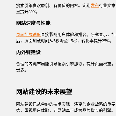
搜索引擎喜欢原创、有价值的内容。定期
发布
行业文章
量提升80%。
网站速度与性能
页面加载速度
直接影响用户体验和排名。研究显示，加
后，页面加载时间从5秒降至1.5秒，转化率提升25%。
内外链建设
合理的内链布局能引导搜索引擎抓取，提升页面权重。
贵多。
网站建设的未来展望
网站建设已从单纯的技术实现，演变为企业战略的重要组
势，重视用户体验，让网站真正成为品牌增长的引擎。