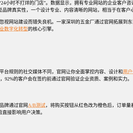
“24小时不打烊的门店”。数据显示，拥有专业网站的企业客户咨
验证品牌真实性，一个设计专业、内容清晰的网站，相当于在客户
忽视网站建设而错失良机。一家深圳的五金厂通过官网拓展到东
业数字化转型
的核心引擎。
平台规则的社交媒体不同，官网让你全面掌控内容、设计和
用户
域，92%的客户会在签约前通过官网验证企业资质、案例和实力。
品牌通过官网
A/B测试
，将购买按钮从红色改为橙色后，订单量
验直接影响用户决策。