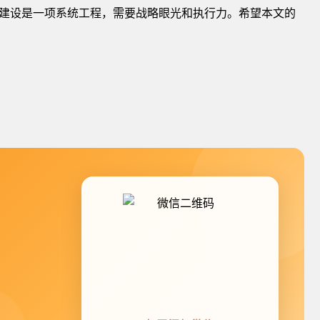
建设是一项系统工程，需要战略眼光和执行力。希望本文的