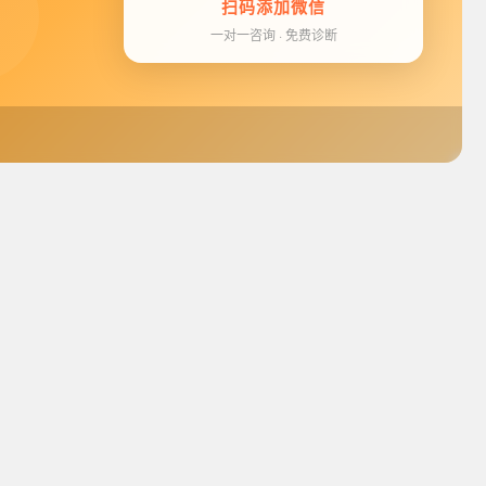
扫码添加微信
一对一咨询 · 免费诊断