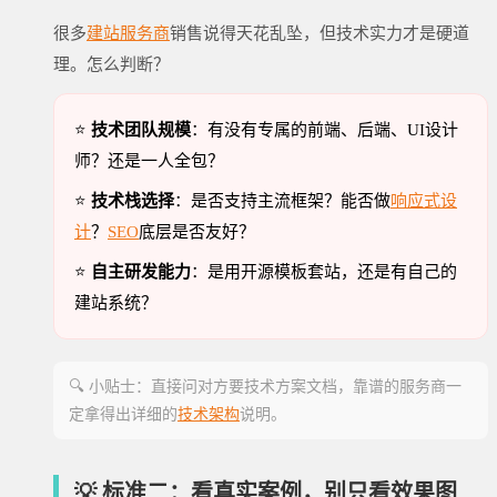
很多
建站服务商
销售说得天花乱坠，但技术实力才是硬道
理。怎么判断？
⭐
技术团队规模
：有没有专属的前端、后端、UI设计
师？还是一人全包？
⭐
技术栈选择
：是否支持主流框架？能否做
响应式设
计
？
SEO
底层是否友好？
⭐
自主研发能力
：是用开源模板套站，还是有自己的
建站系统？
🔍 小贴士：直接问对方要技术方案文档，靠谱的服务商一
定拿得出详细的
技术架构
说明。
💡 标准二：看真实案例，别只看效果图