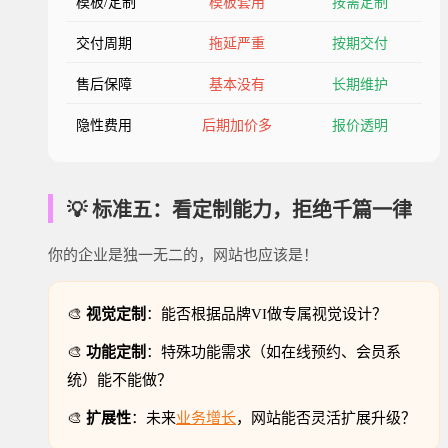
模板/定制
模板套用
按需定制
交付周期
拖延严重
按期交付
售后保障
基本没有
长期维护
隐性费用
后期加价多
报价透明
💡 标准五：看定制能力，拒绝千篇一律
你的企业是独一无二的，网站也应该是！
🎨
视觉定制
：能否根据品牌VI做专属视觉设计？
🎨
功能定制
：特殊功能需求（如在线预约、会员系
统）能不能做？
🎨
扩展性
：未来
业务增长
，网站能否灵活扩展升级？