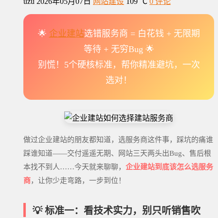
uzu
2026年05月07日
网站建设
109 ℃
0 评论
🌟
企业建站
选错服务商 = 白花钱 + 无限期
等待 + 无穷Bug 🌟
别慌！5个硬核标准，帮你精准避坑，一次
选对！
做过企业建站的朋友都知道，选服务商这件事，踩坑的痛谁
踩谁知道——交付遥遥无期、网站三天两头出Bug、售后根
本找不到人……今天就来聊聊，
企业建站到底该怎么选服务
商
，让你少走弯路，一步到位！
💡 标准一：看技术实力，别只听销售吹