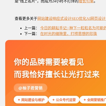
是"线上名片"，而成为24小时不打烊的
增长引擎
。
查看更多关于
网站建设
响应式设计
SEO优化
AI网页设计
上一篇：
今日的耕耘手记 | 种下一粒粒名为可能
下一篇：
在时光的缝隙里，打捞思想的珍珠
你的品牌需要被看见
而我恰好擅长让光打过来
@柚子君营销
✦ 网站建设与维护
✦ 公众号代运营
✦ 全网营销推