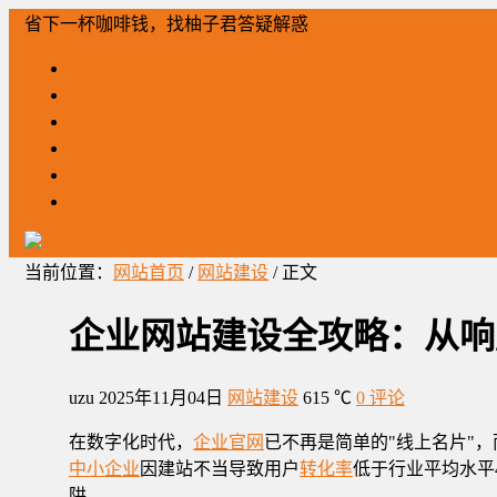
省下一杯咖啡钱，找柚子君答疑解惑
「柚」问必答
网站建设
全网营销
公众号运营
工作笔记
柚子君营销
当前位置：
网站首页
/
网站建设
/ 正文
企业网站建设全攻略：从响
uzu
2025年11月04日
网站建设
615 ℃
0 评论
在数字化时代，
企业官网
已不再是简单的"线上名片"，
中小企业
因建站不当导致用户
转化率
低于行业平均水平
阱。