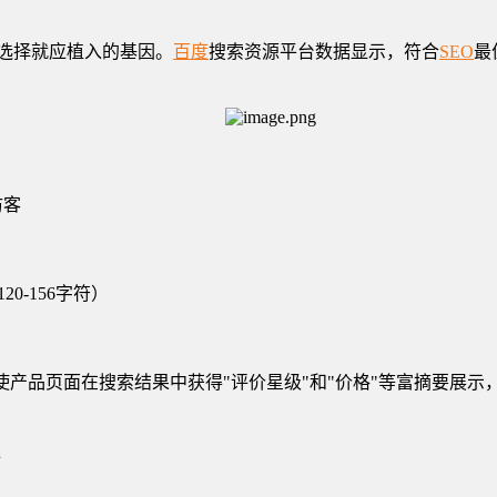
名选择就应植入的基因。
百度
搜索资源平台数据显示，符合
SEO
最
访客
120-156字符）
rg），使产品页面在搜索结果中获得"评价星级"和"价格"等富摘要展