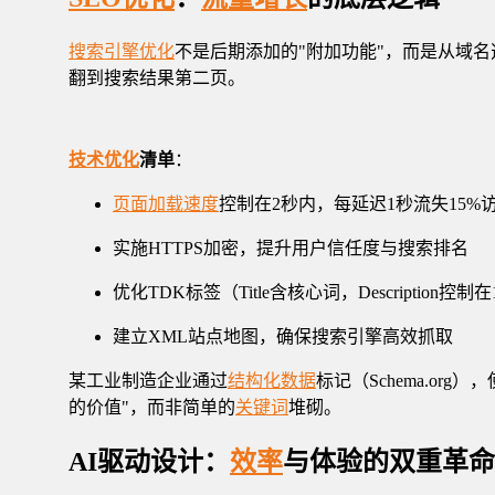
搜索引擎优化
不是后期添加的"附加功能"，而是从域
翻到搜索结果第二页。
技术优化
清单
：
页面加载速度
控制在2秒内，每延迟1秒流失15%
实施HTTPS加密，提升用户信任度与搜索排名
优化TDK标签（Title含核心词，Description控制在
建立XML站点地图，确保搜索引擎高效抓取
某工业制造企业通过
结构化数据
标记（Schema.o
的价值"，而非简单的
关键词
堆砌。
AI驱动设计：
效率
与体验的双重革命