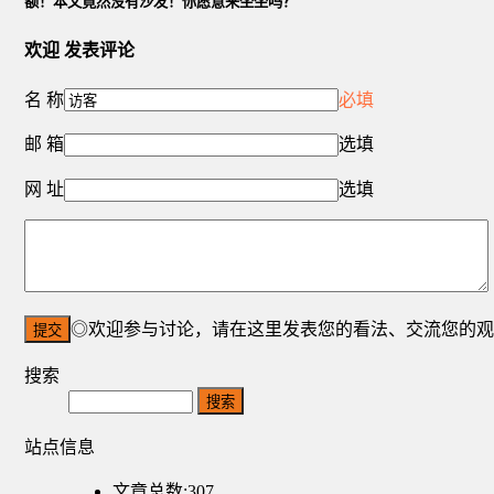
额！本文竟然没有沙发！你愿意来坐坐吗？
欢迎
发表评论
名 称
必填
邮 箱
选填
网 址
选填
◎欢迎参与讨论，请在这里发表您的看法、交流您的观
搜索
Search
站点信息
文章总数:307