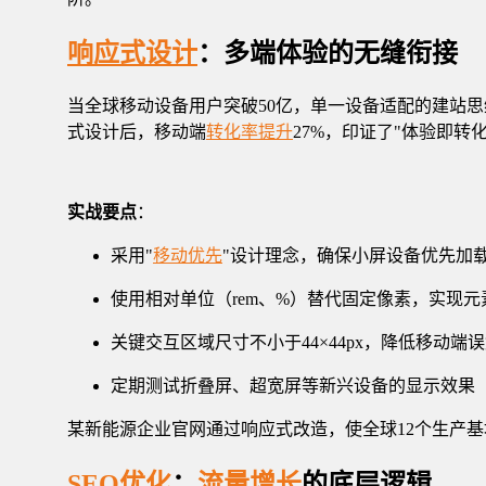
响应式设计
：多端体验的无缝衔接
当全球移动设备用户突破50亿，单一设备适配的建站
式设计后，移动端
转化率提升
27%，印证了"体验即转
实战要点
：
采用"
移动优先
"设计理念，确保小屏设备优先加
使用相对单位（rem、%）替代固定像素，实现
关键交互区域尺寸不小于44×44px，降低移动端
定期测试折叠屏、超宽屏等新兴设备的显示效果
某新能源企业官网通过响应式改造，使全球12个生产
SEO优化
：
流量增长
的底层逻辑