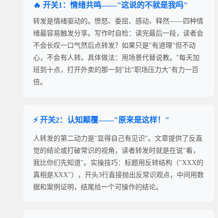
🔥 开关1：情绪共鸣——"这说的不就是我吗"
转发是情绪驱动的。愤怒、委屈、感动、释然——四种情
绪最容易触发分享。写作时自检：读完最后一段，读者会
不会长叹一口气然后点转发？如果只是"有道理"但不动
心，不会有人转。具体做法：用场景代替说教。"每天加
班到十点，打开外卖的那一刻"比"职场压力大"有力一百
倍。
⚡ 开关2：认知颠覆——"原来是这样！"
人转发的第二动力是"显得自己有见识"。文章提供了反直
觉的结论或打破常识的视角，读者转发时就是在说"看，
我比你们先知道"。实操技巧：标题用反转结构（"XXX的
真相是XXX"），开头3行直接抛出反常识观点，中间用数
据和案例证明，结尾给一个可操作的结论。