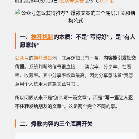
uzu
2026年05月20日
公众号运营
275 ℃
0 评论
一、
推荐机制
的本质：不是"写得好"，是"有人
愿意转"
公众号
的
推荐流量
池，底层逻辑只有一条：
内容能引发社交
传播
。系统判断的信号很直接——读完率、分享率、在看
率、收藏率。其中分享率权重最高，因为分享意味着"我愿
意用个人信用为这篇文章背书"。
所以问题从来不是"怎么写一篇文章"，而是
"写一篇让人忍
不住转发给朋友的文章"
。这是两个完全不同的事。
二、爆款内容的三个底层开关