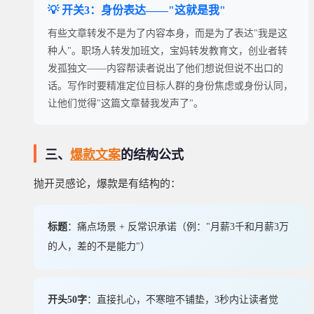
💡 开关3：身份表达——"这就是我"
有些文章转发不是为了内容本身，而是为了表达"我是这
种人"。职场人转发加班文，宝妈转发教育文，创业者转
发孤独文——内容帮读者说出了他们想说但说不出口的
话。写作时要精准定位目标人群的身份焦虑或身份认同，
让他们觉得"这篇文章替我发声了"。
三、
爆款文案
的结构公式
抛开灵感论，爆款是有结构的：
标题
：痛点场景 + 反常识承诺（例："月薪3千和月薪3万
的人，差的不是能力"）
开头50字
：直接扎心，不寒暄不铺垫，3秒内让读者觉