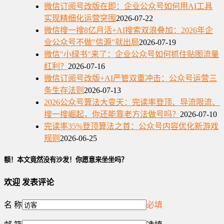
微信订阅号改版在即：企业公众号如何用AI工具
实现精细化运营突围
2026-07-22
微信搜一搜8亿月活+AI搜索双浪叠加：2026年企
业公众号不做"信源"就出局
2026-07-19
微信"小绿书"来了：企业公众号如何抓住贴图流量
红利？
2026-07-16
微信订阅号改版+AI严管双重冲击：公众号运营三
条生存法则
2026-07-13
2026公众号算法大变天：完读率登顶、导流限流、
搜一搜崛起，你还能靠老方法做号吗？
2026-07-10
完读率35%登顶算法之首：公众号内容优化新游戏
规则
2026-06-25
额！本文竟然没有沙发！你愿意来坐坐吗？
欢迎
发表评论
名 称
必填