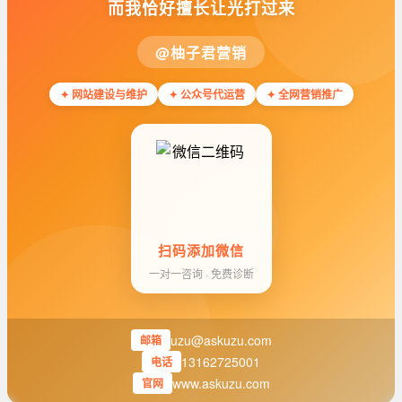
而我恰好擅长让光打过来
@柚子君营销
✦ 网站建设与维护
✦ 公众号代运营
✦ 全网营销推广
扫码添加微信
一对一咨询 · 免费诊断
uzu@askuzu.com
邮箱
13162725001
电话
www.askuzu.com
官网