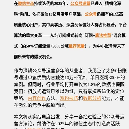
在
微信生态
持续迭代的2025年，
公众号运营
已进入"精细化深
耕"阶段。依托微信13亿月活用户基础，
公众号
仍拥有约1亿高
质量核心用户，其中高学历、深度阅读偏好人群占比显著。平台
算法的重大变革——从纯订阅模式转向"订阅+
算法推荐
"混合模
式（约50%订阅流量+50%公域
推荐流量
），为中小账号带来了
前所未有的爆发机会。
作为深耕公众号运营多年的从业者，我见证了太多0粉账
号通过单篇优质内容触达10万+阅读、单日涨粉3000+的
案例。但同时，行业平均打开率仅为1.8%的数据也提醒
我们：粗放式运营已难以为继，只有掌握系统化的定位
策略、
内容创作
方法、
涨粉技巧
和
数据分析
能力，才能
在激烈的竞争中脱颖而出。
本文将从实战角度出发，分享一套经过验证的公众号运
营方法论，帮助你在2025年的微信生态中打造高活跃