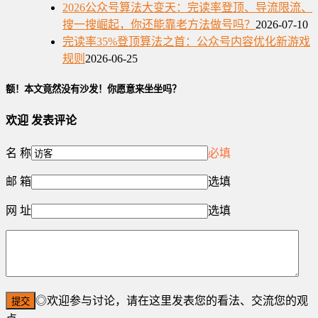
2026公众号算法大变天：完读率登顶、导流限流、
搜一搜崛起，你还能靠老方法做号吗？
2026-07-10
完读率35%登顶算法之首：公众号内容优化新游戏
规则
2026-06-25
额！本文竟然没有沙发！你愿意来坐坐吗？
欢迎
发表评论
名 称
必填
邮 箱
选填
网 址
选填
◎欢迎参与讨论，请在这里发表您的看法、交流您的观