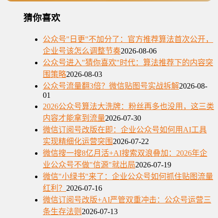
猜你喜欢
公众号"日更"不加分了：官方推荐算法首次公开，
企业号该怎么调整节奏
2026-08-06
公众号进入"猜你喜欢"时代：算法推荐下的内容突
围策略
2026-08-03
公众号流量翻3倍？微信贴图号实战拆解
2026-08-
01
2026公众号算法大洗牌：粉丝再多也没用，这三类
内容才能拿到流量
2026-07-30
微信订阅号改版在即：企业公众号如何用AI工具
实现精细化运营突围
2026-07-22
微信搜一搜8亿月活+AI搜索双浪叠加：2026年企
业公众号不做"信源"就出局
2026-07-19
微信"小绿书"来了：企业公众号如何抓住贴图流量
红利？
2026-07-16
微信订阅号改版+AI严管双重冲击：公众号运营三
条生存法则
2026-07-13