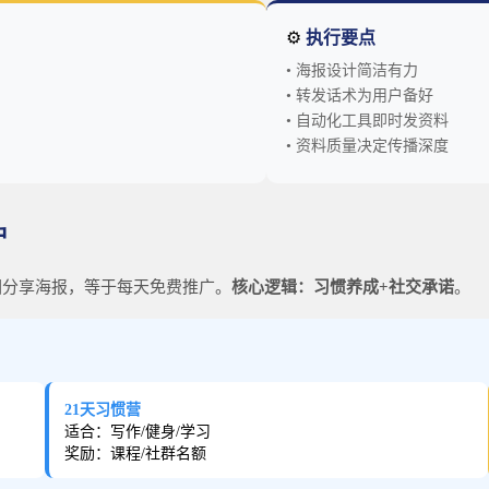
⚙️
执行要点
• 海报设计简洁有力
• 转发话术为用户备好
• 自动化工具即时发资料
• 资料质量决定传播深度
户
圈分享海报，等于每天免费推广。
核心逻辑：习惯养成+社交承诺
。
21天习惯营
适合：写作/健身/学习
奖励：课程/社群名额