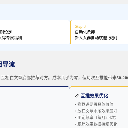
Step 3
则设定
自动化承接
人得专属福利
新人入群自动欢迎+规则
相导流
号，互相在文章底部推荐对方。成本几乎为零，但每次互推能带来
50-
📏
互推效果优化
• 推荐语要写具体价值
• 放在文章末尾效果最好
• 固定频率（每月2-4次）
• 跟踪效果数据持续优化