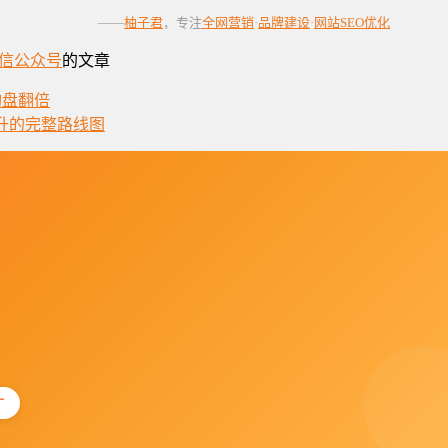
——
柚子君
，专注
全网营销
·
品牌建设
·
网站SEO优化
信公众号
的文章
询盘翻倍
升的完整路线图
广