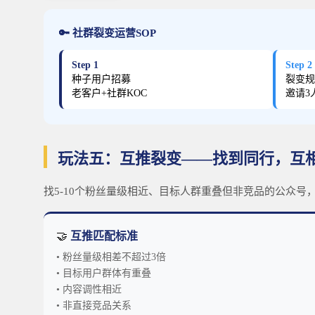
🔑 社群裂变运营SOP
Step 1
Step 2
种子用户招募
裂变规
老客户+社群KOC
邀请3
玩法五：互推裂变——找到同行，互
找5-10个粉丝量级相近、目标人群重叠但非竞品的公众
🤝
互推匹配标准
• 粉丝量级相差不超过3倍
• 目标用户群体有重叠
• 内容调性相近
• 非直接竞品关系