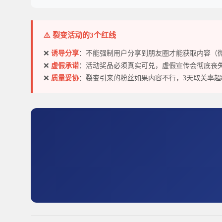
⚠️ 裂变活动的3个红线
❌
诱导分享
：不能强制用户分享到朋友圈才能获取内容（
❌
虚假承诺
：活动奖品必须真实可兑，虚假宣传会彻底丧
❌
质量妥协
：裂变引来的粉丝如果内容不行，3天取关率超8