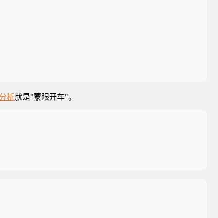
分析
就是"蒙眼开车"。