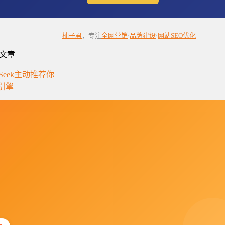
——
柚子君
，专注
全网营销
·
品牌建设
·
网站SEO优化
文章
Seek主动推荐你
引擎