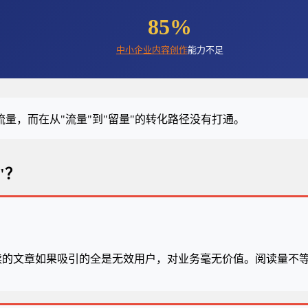
85%
中小企业
内容创作
能力不足
量，而在从"流量"到"留量"的转化路径没有打通。
"？
0万阅读的文章如果吸引的全是无效用户，对业务毫无价值。阅读量