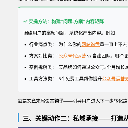
✅ 实操方法：构建"问题-方案"内容矩阵
围绕用户的高频问题，系统化产出内容。例如：
行业痛点类："为什么你的
网站询盘
量一直上不去
方案对比类："
公众号代运营
vs 自建团队，哪个
案例拆解类："某品牌如何通过公众号3个月增长20
工具方法类："5个免费工具帮你提升
公众号运营
每篇文章末尾设置
钩子
——引导用户进入下一步转化路
三、关键动作二：私域承接——打造