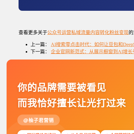
查看更多关于
公众号运营
私域流量
内容转化
粉丝变现
的
上一篇：
AI搜索零点击时代：如何让豆包和Deep
下一篇：
企业官网新范式：从展示橱窗到AI增长
你的品牌需要被看见
而我恰好擅长让光打过来
@柚子君营销