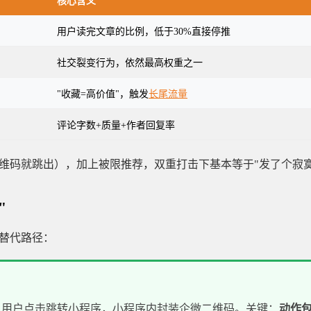
核心含义
用户读完文章的比例，低于30%直接停推
社交裂变行为，依然最高权重之一
"收藏=高价值"，触发
长尾流量
评论字数+质量+作者回复率
维码就跳出），加上被限推荐，双重打击下基本等于"发了个寂寞
"
替代路径：
益"，用户点击跳转小程序，小程序内封装企微二维码。关键：
动作包