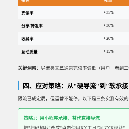
指标
权重
≈35%
完读率
≈30%
分享/转发率
≈20%
收藏率
≈15%
互动质量
关键洞察
：导流类文章通常完读率偏低（用户一看到二
四、应对策略：从"硬导流"到"软承接
限流已成定局，但运营不能停。以下是三条实测有效的
策略1：用小程序承接，替代直接导流
把"扫码加我"改成"点击使用XX工具/领取XX权