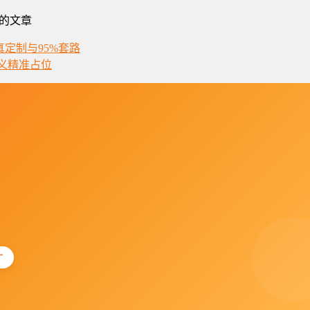
的文章
真定制与95%套路
义精准占位
广