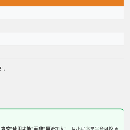
"。
装成"使用功能"而非"导流加人"
，且小程序是平台可控场