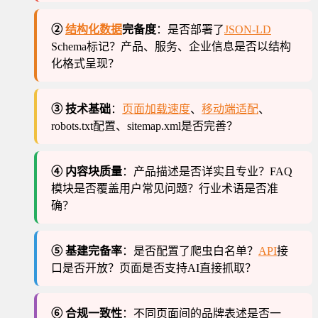
②
结构化数据
完备度
：是否部署了
JSON-LD
Schema标记？产品、服务、企业信息是否以结构
化格式呈现？
③ 技术基础
：
页面加载速度
、
移动端适配
、
robots.txt配置、sitemap.xml是否完善？
④ 内容块质量
：产品描述是否详实且专业？FAQ
模块是否覆盖用户常见问题？行业术语是否准
确？
⑤ 基建完备率
：是否配置了爬虫白名单？
API
接
口是否开放？页面是否支持AI直接抓取？
⑥ 合规一致性
：不同页面间的品牌表述是否一