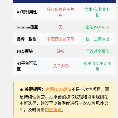
核心信息在图片
文本+结构化标
AI可引用性
中
记
Schema覆盖
无
全站JSON-LD
品牌一致性
多页面表述矛盾
统一口径输出
FAQ模块
缺失
问答对全覆盖
AI平台可见
被主流AI主动引
几乎为零
度
用
⚠️ 关键提醒：
官网GEO改造
不是一次性项目，而
是持续性运营。AI平台的抓取逻辑和引用规则在
不断迭代，建议至少每季度进行一次AI可见性诊
断，及时调整
内容策略
。