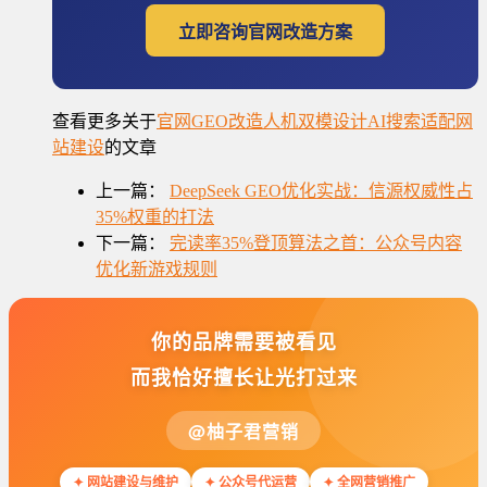
立即咨询官网改造方案
查看更多关于
官网GEO改造
人机双模设计
AI搜索适配
网
站建设
的文章
上一篇：
DeepSeek GEO优化实战：信源权威性占
35%权重的打法
下一篇：
完读率35%登顶算法之首：公众号内容
优化新游戏规则
你的品牌需要被看见
而我恰好擅长让光打过来
@柚子君营销
✦ 网站建设与维护
✦ 公众号代运营
✦ 全网营销推广