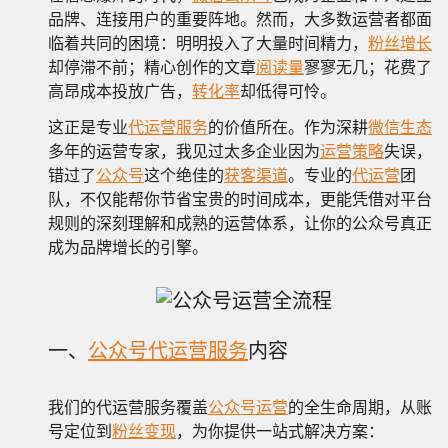
品牌、连接用户的重要阵地。然而，大多数运营者都面
临着共同的困境：明明投入了大量时间精力，
粉丝增长
却停滞不前；精心创作的文章
阅读量
寥寥无几；花费了
高昂成本投放广告，
转化率
却低得可怜。
这正是专业
代运营服务
的价值所在。作为深耕
微信生态
多年的运营专家，我见过太多企业因为
运营策略
失误，
错过了
公众号
这个绝佳的
获客渠道
。专业的
代运营
团
队，不仅能帮你节省宝贵的时间成本，更能凭借对平台
规则的深刻理解和成熟的运营体系，让你的公众号真正
成为品牌增长的引擎。
一、
公众号代运营服务
内容
我们的代运营服务覆盖
公众号运营
的全生命周期，从账
号定位到
粉丝变现
，为你提供一站式解决方案：