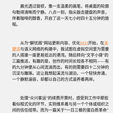
晨光透过窗棂，像一支温柔的画笔，将桌面的轮廓
勾勒得清晰而宁静。八点一刻，指尖敲击键盘的声音，
伴着咖啡的醇香，开启了这一天七小时四十五分钟的旅
程。
从为“解忧阁”网站更新内容、优化
SEO
开始，在
关
键词
与语义网络的构建中，我试图在虚拟空间里为需要
的人搭建一座更易抵达的港湾。随后转向“文字小驿”的
三篇推送，有趣的是，创作的时间长短各不相同——有
的九分钟便从心间流淌而出，有的则需要四十二分钟的
沉淀与雕琢。这让我想起溪流与湖泊，一个轻快奔涌，
一个静默涵容，却都以自己的方式滋养着两岸。
处理“众兴客运”的续费开票时，感受到工作中那些
看似程式化的环节，实则维系着与另一个个体或组织之
间的信任纽带。而为一篇关于“一日三餐的蛋白质革命”